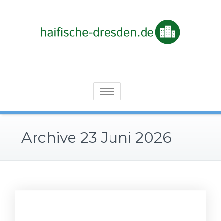
Skip
to
content
Architektur von der Steinzeit bis heute: immer interessant
Haifische-dresden.de
Toggle
navigation
Archive 23 Juni 2026