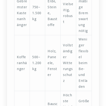
Gebre
Erde,
mäßi
Vielse
mster
750–
Stein
ge
itig,
Kaste
1.500
e,
Brem
robus
nanh
kg
Baust
swart
t
änger
offe
ung
nötig
Weni
Vollst
ger
Holz,
ändig
flexib
Koffe
500–
Pane
er
el
ranhä
1.200
ele,
Witte
beim
nger
kg
Fenst
rungs
Be-
er
schut
und
z
Entla
den
Höch
ste
Größe
Bausc