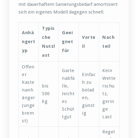
mit dauerhaftem Sanierungsbedarf amortisiert
sich ein eigenes Modell dagegen schnell.
Typis
Anhä
Geei
che
Vorte
Nach
ngert
gnet
Nutzl
il
teil
yp
für
ast
Offen
Garte
Kein
er
Einfac
nabfä
Wette
Kaste
h zu
bis
lle,
rschu
nanh
belad
500
leicht
tz,
änger
en,
kg
es
gerin
(unge
günst
Schüt
ge
brem
ig
tgut
Last
st)
Regel