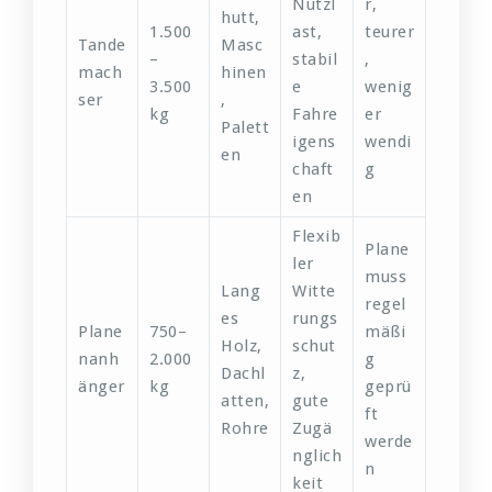
Nutzl
r,
hutt,
1.500
ast,
teurer
Tande
Masc
–
stabil
,
mach
hinen
3.500
e
wenig
ser
,
kg
Fahre
er
Palett
igens
wendi
en
chaft
g
en
Flexib
Plane
ler
muss
Lang
Witte
regel
es
rungs
Plane
750–
mäßi
Holz,
schut
nanh
2.000
g
Dachl
z,
änger
kg
geprü
atten,
gute
ft
Rohre
Zugä
werde
nglich
n
keit