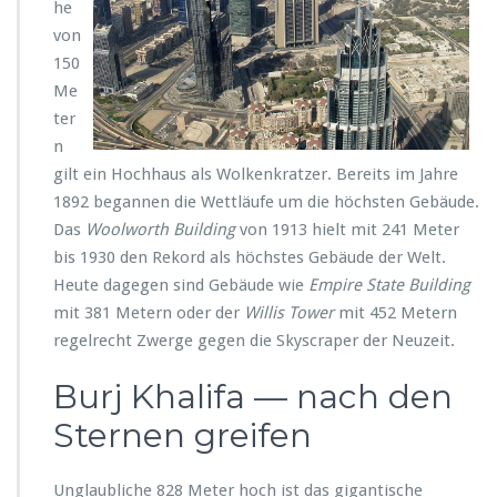
m
he
e
von
l
150
r
Me
e
c
ter
k
n
e
gilt ein Hochhaus als Wolkenkratzer. Bereits im Jahre
n
1892 begannen die Wettläufe um die höchsten Gebäude.
Das
Woolworth Building
von 1913 hielt mit 241 Meter
bis 1930 den Rekord als höchstes Gebäude der Welt.
Heute dagegen sind Gebäude wie
Empire State Building
mit 381 Metern oder der
Willis Tower
mit 452 Metern
regelrecht Zwerge gegen die Skyscraper der Neuzeit.
Burj Khalifa — nach den
Sternen greifen
Unglaubliche 828 Meter hoch ist das gigantische