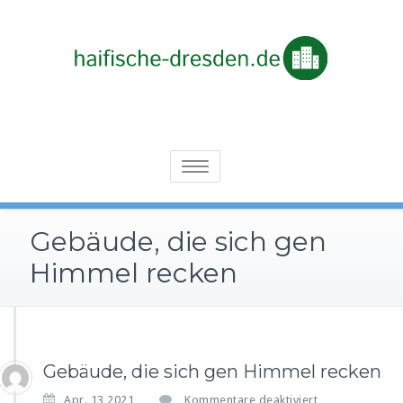
Skip
to
content
Architektur von der Steinzeit bis heute: immer interessant
Haifische-dresden.de
Toggle
navigation
Gebäude, die sich gen
Himmel recken
Gebäude, die sich gen Himmel recken
f
Apr. 13,2021
Kommentare deaktiviert